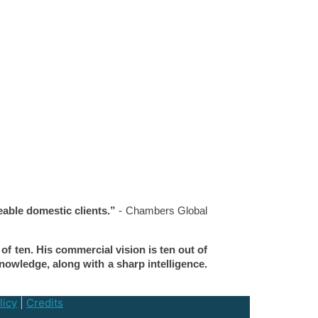
eable domestic clients.”
- Chambers Global
 of ten. His commercial vision is ten out of
knowledge, along with a sharp intelligence.
licy
|
Credits