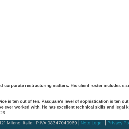
 corporate restructuring matters. His client roster includes siz
ce is ten out of ten. Pasquale's level of sophistication is ten out
ve ever worked with. He has excellent technical skills and legal 
026
121 Milano, Italia | P.IVA 08347040969 |
Note Legali
|
Privacy Po