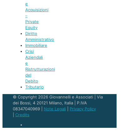
e
Acquisizioni
–
Private
Equity
Diritto
Amministrativo
Immobiliare
Crisi
Aziendali
e
Ristrutturazioni
del
Debito
Tributario
© Copyright 2026 Giovannelli e Associati | Via
dei Bossi, 4 20121 Milano, Italia | P.IVA
08347040969 |
Note Legali
|
Privacy Policy
|
Credits