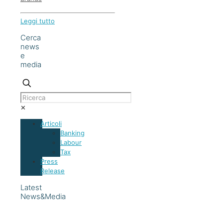
Leggi tutto
Cerca
news
e
media
✕
Articoli
Banking
Labour
Tax
Press
Release
Latest
News&Media