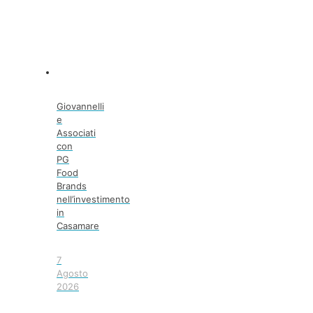
Giovannelli
e
Associati
con
PG
Food
Brands
nell’investimento
in
Casamare
7
Agosto
2026