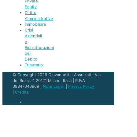
Private
Equity
Diritto
Amministrativo
Immobiliare
Crisi
Aziendali
e
Ristrutturazioni
del
Debito
Tributario
© Copyright 2026 Giovannelli e Associati | Via
dei Bossi, 4 20121 Milano, Italia | P.IVA
08347040969 |
Note Legali
|
Privacy Policy
|
Credits