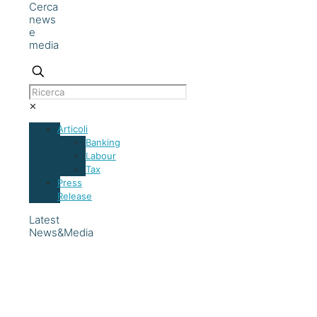
Cerca
news
e
media
✕
Articoli
Banking
Labour
Tax
Press
Release
Latest
News&Media