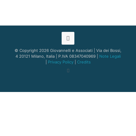
© Copyright 2026 Giovannelli e Associati | Via dei Bossi,
4 20121 Milano, Italia | P.IVA 08347040969 |
Note Legali
|
Privacy Policy
|
Credits